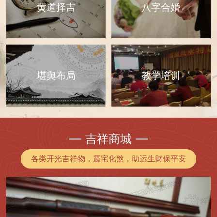
黄道择吉
八字合婚
教学培训
堪舆布局
吉祥商城
各类开光吉祥物，震宅化煞，助运生财保平安