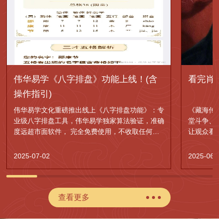
伟华易学《八字排盘》功能上线！(含
看完肖
操作指引)
伟华易学文化重磅推出线上《八字排盘功能》：专
《藏海传
业级八字排盘工具，伟华易学独家算法验证，准确
堂斗争、
度远超市面软件， 完全免费使用，不收取任何费
让观众看
用。
的权谋神
2025-07-02
2025-06-
查看更多