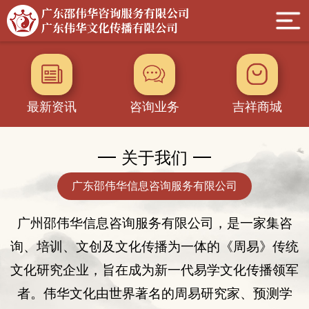
最新资讯
咨询业务
吉祥商城
关于我们
广东邵伟华信息咨询服务有限公司
广州邵伟华
信息
咨询服务有限公司，是一家集咨
询
、
培训、
文创及
文化传播为一体的
《
周易
》
传统
文化
研究企业
，旨在成为新一代易学文化传播领军
者。伟华文化由世界著名的周易研究家、
预测学