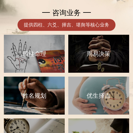
咨询业务
提供四柱、六爻、择吉、堪舆等核心业务
四柱命理
周易决策
优生择吉
姓名规划