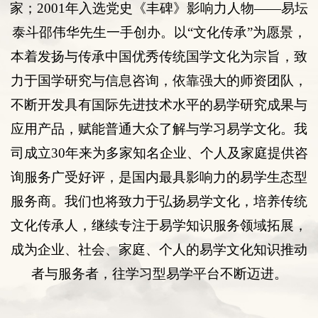
家；
2001
年入选
党史《丰碑》影响力人物
——易坛
泰斗邵伟华先生一手创办。以“
文化传承
”为愿景，
本着发扬与传承中国优秀传统国学文化为宗旨，致
力于国学研究与
信息咨询
，依靠强大的师资团队，
不断开发具有国际先进技术水平的易学研究成果与
应用产品，赋能普通大众了解与学习易学文化。我
司
成立
30年来为多
家知名企业
、
个人
及
家庭提供咨
询服务
广受好评
，是国内最具影响力的易学生态型
服务商。我们也将致力于弘扬易学文化，培养传统
文化传承人，继续专注于易学知识服务领域拓展，
成为企业、社会、家庭、个人的易学文化知识推动
者与服务者，往学习型易学平台不断迈进。