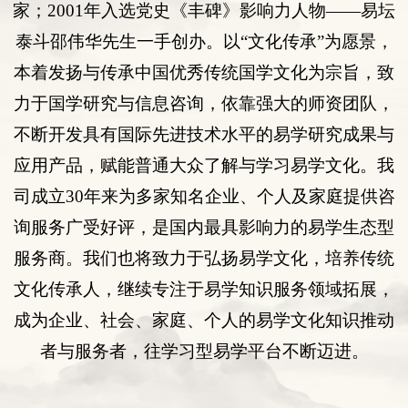
家；
2001
年入选
党史《丰碑》影响力人物
——易坛
泰斗邵伟华先生一手创办。以“
文化传承
”为愿景，
本着发扬与传承中国优秀传统国学文化为宗旨，致
力于国学研究与
信息咨询
，依靠强大的师资团队，
不断开发具有国际先进技术水平的易学研究成果与
应用产品，赋能普通大众了解与学习易学文化。我
司
成立
30年来为多
家知名企业
、
个人
及
家庭提供咨
询服务
广受好评
，是国内最具影响力的易学生态型
服务商。我们也将致力于弘扬易学文化，培养传统
文化传承人，继续专注于易学知识服务领域拓展，
成为企业、社会、家庭、个人的易学文化知识推动
者与服务者，往学习型易学平台不断迈进。