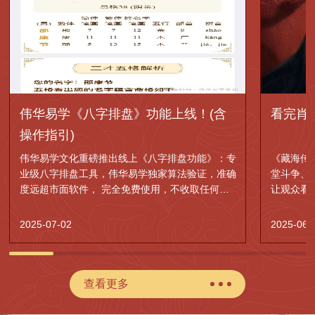
伟华易学《八字排盘》功能上线！(含
看完肖
操作指引)
伟华易学文化重磅推出线上《八字排盘功能》：专
《藏海传
业级八字排盘工具，伟华易学独家算法验证，准确
堂斗争、
度远超市面软件， 完全免费使用，不收取任何费
让观众看
用。
的权谋神
2025-07-02
2025-06-
查看更多