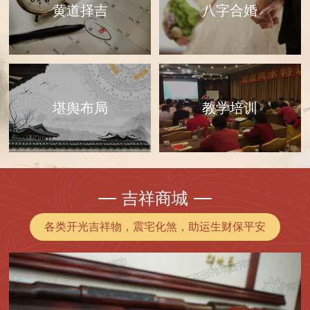
黄道择吉
八字合婚
教学培训
堪舆布局
吉祥商城
各类开光吉祥物，震宅化煞，助运生财保平安