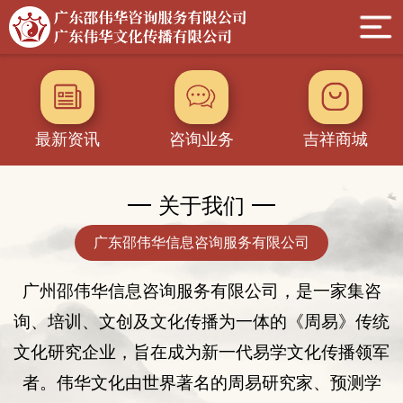
最新资讯
咨询业务
吉祥商城
关于我们
广东邵伟华信息咨询服务有限公司
广州邵伟华
信息
咨询服务有限公司，是一家集咨
询
、
培训、
文创及
文化传播为一体的
《
周易
》
传统
文化
研究企业
，旨在成为新一代易学文化传播领军
者。伟华文化由世界著名的周易研究家、
预测学