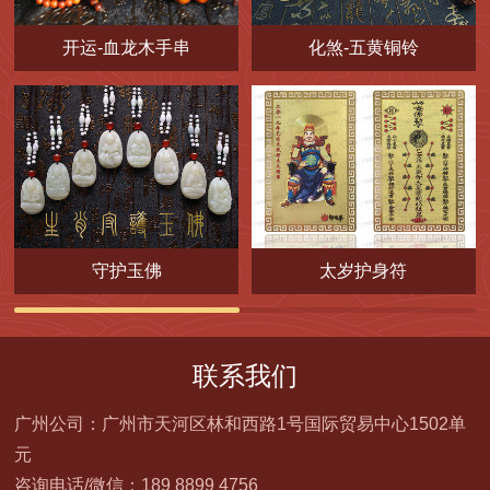
开运-血龙木手串
化煞-五黄铜铃
守护玉佛
太岁护身符
联系我们
广州公司：广州市天河区林和西路1号国际贸易中心1502单
元
咨询电话/微信：189 8899 4756