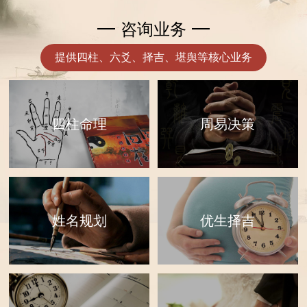
咨询业务
提供四柱、六爻、择吉、堪舆等核心业务
四柱命理
周易决策
优生择吉
姓名规划