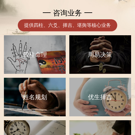
咨询业务
提供四柱、六爻、择吉、堪舆等核心业务
四柱命理
周易决策
优生择吉
姓名规划