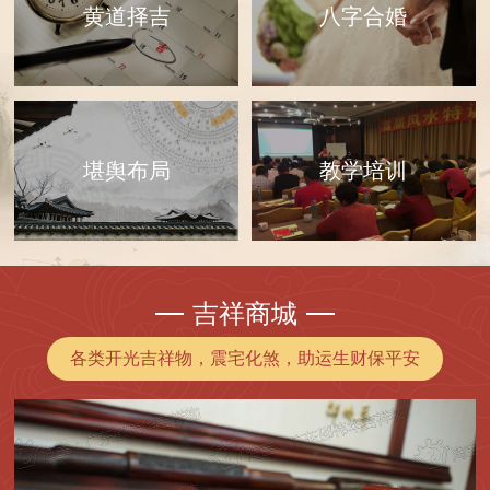
黄道择吉
八字合婚
教学培训
堪舆布局
吉祥商城
各类开光吉祥物，震宅化煞，助运生财保平安