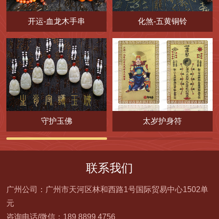
开运-血龙木手串
化煞-五黄铜铃
守护玉佛
太岁护身符
联系我们
广州公司：广州市天河区林和西路1号国际贸易中心1502单
元
咨询电话/微信：189 8899 4756