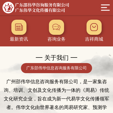
最新资讯
咨询业务
吉祥商城
关于我们
广东邵伟华信息咨询服务有限公司
广州邵伟华
信息
咨询服务有限公司，是一家集咨
询
、
培训、
文创及
文化传播为一体的
《
周易
》
传统
文化
研究企业
，旨在成为新一代易学文化传播领军
者。伟华文化由世界著名的周易研究家、
预测学