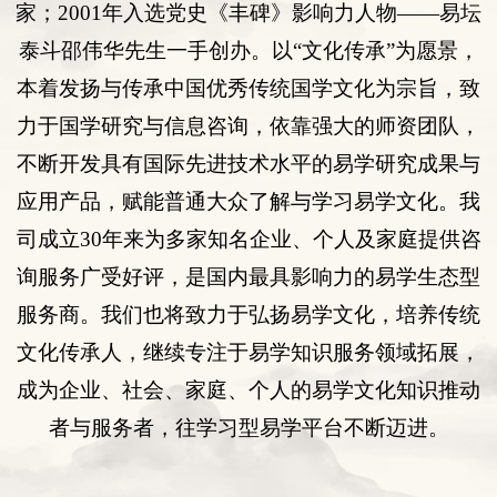
家；
2001
年入选
党史《丰碑》影响力人物
——易坛
泰斗邵伟华先生一手创办。以“
文化传承
”为愿景，
本着发扬与传承中国优秀传统国学文化为宗旨，致
力于国学研究与
信息咨询
，依靠强大的师资团队，
不断开发具有国际先进技术水平的易学研究成果与
应用产品，赋能普通大众了解与学习易学文化。我
司
成立
30年来为多
家知名企业
、
个人
及
家庭提供咨
询服务
广受好评
，是国内最具影响力的易学生态型
服务商。我们也将致力于弘扬易学文化，培养传统
文化传承人，继续专注于易学知识服务领域拓展，
成为企业、社会、家庭、个人的易学文化知识推动
者与服务者，往学习型易学平台不断迈进。