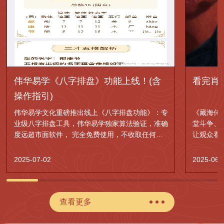
伟华易学《八字排盘》功能上线！(含
看完肖
操作指引)
伟华易学文化重磅推出线上《八字排盘功能》：专
《藏海传
业级八字排盘工具，伟华易学独家算法验证，准确
堂斗争、
度远超市面软件， 完全免费使用，不收取任何费
让观众看
用。
的权谋神
2025-07-02
2025-06-
查看更多